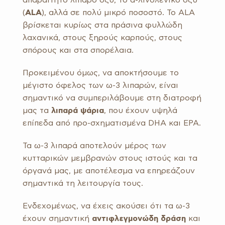
απαραίτητο λιπαρό οξύ, το α-λινολενικό οξύ
(
ALA
), αλλά σε πολύ μικρό ποσοστό. Το ALA
βρίσκεται κυρίως στα πράσινα φυλλώδη
λαχανικά, στους ξηρούς καρπούς, στους
σπόρους και στα σπορέλαια.
Προκειμένου όμως, να αποκτήσουμε το
μέγιστο όφελος των ω-3 λιπαρών, είναι
σημαντικό να συμπεριλάβουμε στη διατροφή
μας τα
λιπαρά ψάρια
, που έχουν υψηλά
επίπεδα από προ-σχηματισμένα DHA και ΕΡΑ.
Τα ω-3 λιπαρά αποτελούν μέρος των
κυτταρικών μεμβρανών στους ιστούς και τα
όργανά μας, με αποτέλεσμα να επηρεάζουν
σημαντικά τη λειτουργία τους.
Ενδεχομένως, να έχεις ακούσει ότι τα ω-3
έχουν σημαντική
αντιφλεγμονώδη
δράση
και