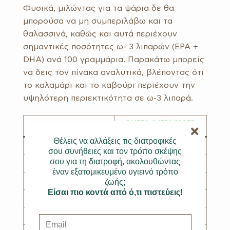
Φυσικά, μιλώντας για τα ψάρια δε θα
μπορούσα να μη συμπεριλάβω και τα
θαλασσινά, καθώς και αυτά περιέχουν
σημαντικές ποσότητες ω- 3 λιπαρών (EPA +
DHA) ανά 100 γραμμάρια. Παρακάτω μπορείς
να δεις τον πίνακα αναλυτικά, βλέποντας ότι
το καλαμάρι και το καβούρι περιέχουν την
υψηλότερη περιεκτικότητα σε ω-3 λιπαρά.
ΩΜΕΓΑ-3 (ΓΡ.)/100ΓΡ.
ΘΑΛΑΣΣΙΝΑ
ΤΡΟΦΙΜΟΥ
Καλαμάρι
0,48
Καβούρι
0,32
Γαρίδα
0,24
Χταπόδι
0,16
Θέλεις να αλλάξεις τις διατροφικές
σου συνήθειες και τον τρόπο σκέψης
Καραβίδα
0,14
σου για τη διατροφή, ακολουθώντας