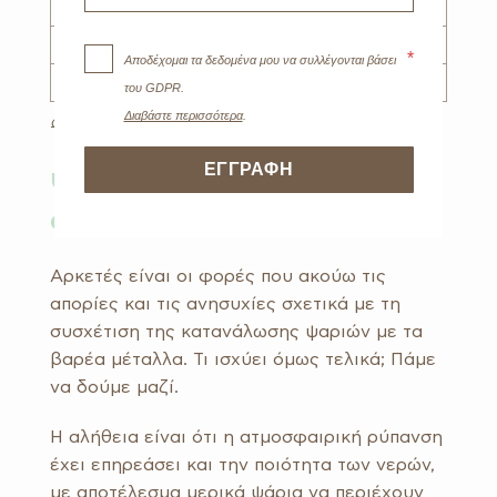
έναν εξατομικευμένο υγιεινό τρόπο
Χέλι
0,12
ζωής;
Αστακός
0,11
Είσαι πιο κοντά από ό,τι πιστεύεις!
Μύδια
0,11
Ω-3 λιπαρά οξέρα θαλασσινών ανά 100γρ.
Ψάρια και βαρέα μέταλλα: τι
*
Αποδέχομαι τα δεδομένα μου να συλλέγονται βάσει
συμβαίνει;
του GDPR.
Διαβάστε περισσότερα
.
Αρκετές είναι οι φορές που ακούω τις
ΕΓΓΡΑΦΗ
απορίες και τις ανησυχίες σχετικά με τη
συσχέτιση της κατανάλωσης ψαριών με τα
βαρέα μέταλλα. Τι ισχύει όμως τελικά; Πάμε
να δούμε μαζί.
Η αλήθεια είναι ότι η ατμοσφαιρική ρύπανση
έχει επηρεάσει και την ποιότητα των νερών,
με αποτέλεσμα μερικά ψάρια να περιέχουν