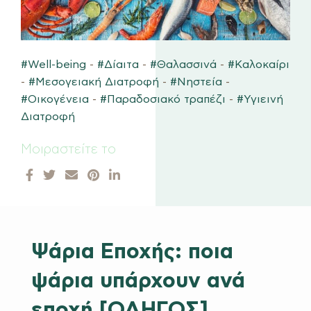
#Well-being
-
#Δίαιτα
-
#Θαλασσινά
-
#Καλοκαίρι
-
#Μεσογειακή Διατροφή
-
#Νηστεία
-
#Οικογένεια
-
#Παραδοσιακό τραπέζι
-
#Υγιεινή
Διατροφή
Μοιραστείτε το
Ψάρια Εποχής: ποια
ψάρια υπάρχουν ανά
εποχή [ΟΔΗΓΟΣ]