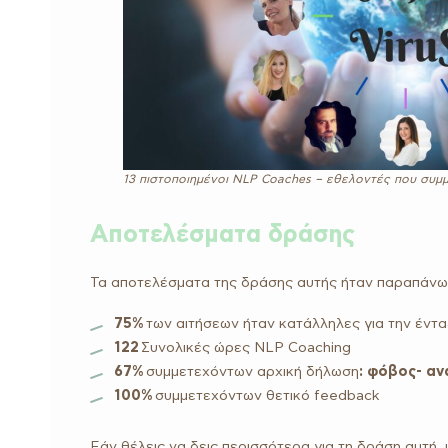
13 πιστοποιημένοι NLP Coaches – εθελοντές που συμμ
Αποτελέσματα δράσης
Τα αποτελέσματα της δράσης αυτής ήταν παραπάνω 
75%
των αιτήσεων ήταν κατάλληλες για την έντ
122
Συνολικές ώρες NLP Coaching
67%
συμμετεχόντων αρχική δήλωση
: φόβος- α
100%
συμμετεχόντων θετικό feedback
Εάν θέλεις να δεις περισσότερα για τη δράση αυτή,