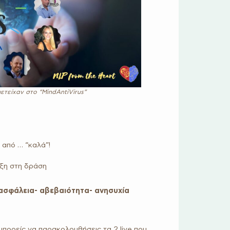
ετείχαν στο “MindAntiVirus”
από … “καλά”!
αξη στη δράση
νασφάλεια- αβεβαιότητα- ανησυχία
 μπορείς να παρακολουθήσεις τα 2 live που