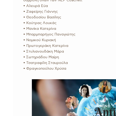
συμβολή όλων των NLP Coaches:
• Αλευρά Εύα
• Ζαφείρης Γιάννης
• Θεοδοσίου Βασίλης
• Κούτρας Λουκάς
• Μανίκα Κατερίνα
• Μπαρμπαρήγος Παναγιώτης
• Νομικού Κυριακή
• Πρωτογεράκη Κατερίνα
• Στυλιανουδάκη Μάρα
• Σωτηριάδου Μαίρη
• Τσατραφίλη Σταυρούλα
• Φραγκοπούλου Χρύσα