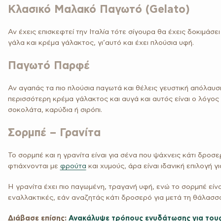
Κλασικό Μαλακό Παγωτό (Gelato
)
Αν έχεις επισκεφτεί την Ιταλία τότε σίγουρα θα έχεις δοκιμάσε
γάλα και κρέμα γάλακτος, γι’αυτό και έχει πλούσια υφή.
Παγωτό Παρφέ
Αν αγαπάς τα πιο πλούσια παγωτά και θέλεις γευστική απόλαυση
περισσότερη κρέμα γάλακτος και αυγά και αυτός είναι ο λόγος π
σοκολάτα, καρύδια ή σιρόπι.
Σορμπέ – Γρανίτα
Θέλεις να αλλάξεις τις διατροφικές σου συνήθειες και τον
Το σορμπέ και η γρανίτα είναι για σένα που ψάχνεις κάτι δροσ
τρόπο σκέψης σου για τη διατροφή, ακολουθώντας έναν
φτιάχνονται με
φρούτα
και χυμούς, άρα είναι ιδανική επιλογή γ
εξατομικευμένο υγιεινό τρόπο ζωής;
Είσαι πιο κοντά από ό,τι πιστεύεις!
Η γρανίτα έχει πιο παγωμένη, τραγανή υφή, ενώ το σορμπέ είνα
εναλλακτικές, εάν αναζητάς κάτι δροσερό για μετά τη θάλασσα 
Διάβασε επίσης:
Ανακάλυψε τρόπους ενυδάτωσης για τους