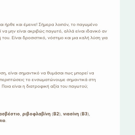
ι ήρθε και έμεινε! Σήμερα λοιπόν, το παγωμένο
 να μην είναι ακριβώς παγωτό, αλλά είναι ιδανικό αν
 του. Είναι δροσιστικό, νόστιμο και μια καλή λύση για
η, είναι σημαντικό να θυμάσαι πως μπορεί να
 περιπτώσεις το ενσωματώνουμε σημαντικά στη
 Ποια είναι η διατροφική αξία του παγωτού;
ασβέστιο
,
ριβοφλαβίνη
(
Β2
),
νιασίνη
(
Β3
),
σιο
.