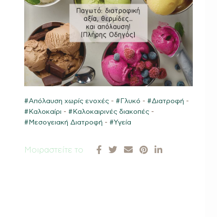
#Απόλαυση χωρίς ενοχές
-
#Γλυκό
-
#Διατροφή
-
#Καλοκαίρι
-
#Καλοκαιρινές διακοπές
-
#Μεσογειακή Διατροφή
-
#Υγεία
Μοιραστείτε το