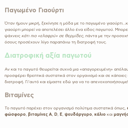
Παγωμένο Γιαούρτι
Όταν ήμουν μικρή, ξεκίνησε η μόδα με το παγωμένο γιαούρτι…κα
γιαούρτι μπορεί να αποτελέσει άλλο ένα είδος παγωτού. Μπορεί
ψάχνεις
κάτι πιο «ελαφρύ» σε θερμίδες
, πάντα με την προσοχή
όσους προσέχουν λίγο παραπάνω τη διατροφή τους.
Διατροφική αξία παγωτού
Αν και το παγωτό θεωρείται συχνά μια «απαγορευμένη» απόλαυσ
προσφέρει θρεπτικά συστατικά στον οργανισμό και σε κάποιες
διατροφή. Γι’αυτό και είμαστε εδώ για να το απενοχοποιήσουμε!
Βιταμίνες
Το παγωτό παρέχει στον οργανισμό πολύτιμα συστατικά όπως,
φώσφορο
,
βιταμίνες A
,
D
,
E
,
ψευδάργυρο
,
κάλιο
και
μαγνή