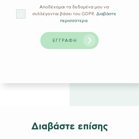
του GDPR.
Αποδέχομαι τα δεδομένα μου να
Διαβάστε περισσότερα
.
συλλέγονται βάσει του GDPR.
Διαβάστε
περισσότερα
.
ΕΓΓΡΑΦΗ
ΕΓΓΡΑΦΗ
Please
leave
this
field
empty.
Διαβάστε επίσης