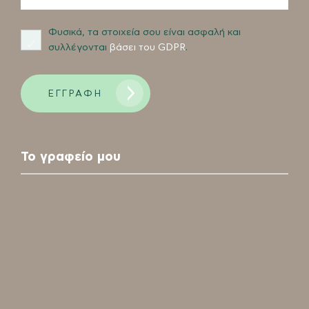
Φυσικά, τα στοιχεία σου είναι ασφαλή και
συλλέγονται
βάσει του GDPR
.
ΕΓΓΡΑΦΗ
Please
leave
Το γραφείο μου
this
field
empty.