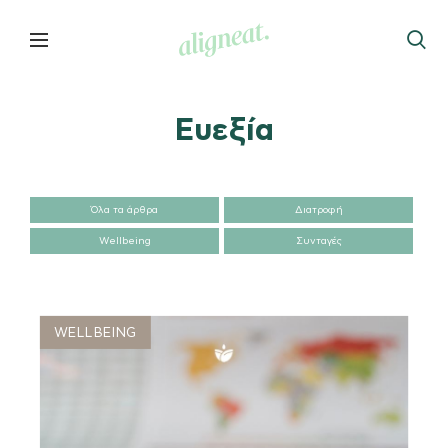
Ευεξία
Όλα τα άρθρα
Διατροφή
Wellbeing
Συνταγές
WELLBEING