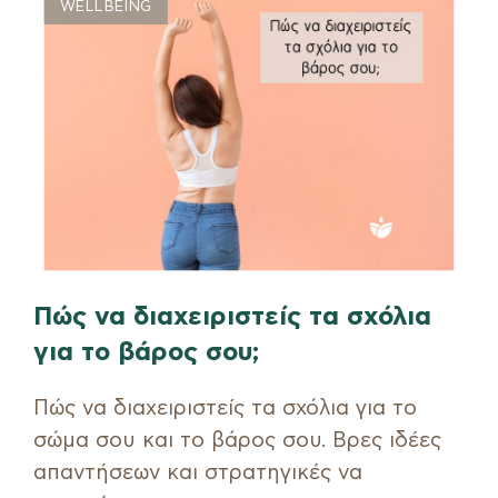
WELLBEING
Θέλεις να αλλάξεις τις διατροφικές
σου συνήθειες και τον τρόπο σκέψης
σου για τη διατροφή, ακολουθώντας
έναν εξατομικευμένο υγιεινό τρόπο
ζωής;
Είσαι πιο κοντά από ό,τι πιστεύεις!
Πώς να διαχειριστείς τα σχόλια
για το βάρος σου;
Πώς να διαχειριστείς τα σχόλια για το
*
Αποδέχομαι τα δεδομένα μου να συλλέγονται βάσει
σώμα σου και το βάρος σου. Βρες ιδέες
του GDPR.
Διαβάστε περισσότερα
.
απαντήσεων και στρατηγικές να